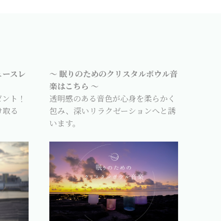
ュースレ
～ 眠りのためのクリスタルボウル音
楽はこちら ～
ゼント！
透明感のある音色が心身を柔らかく
け取る
包み、深いリラクゼーションへと誘
います。