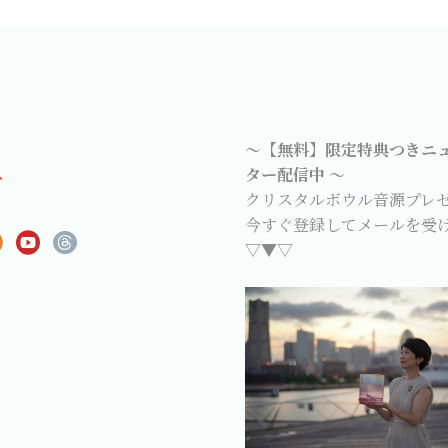
～【無料】限定特典つきニ
ター配信中 ～
クリスタルボウル音源プレ
今すぐ登録してメールを受
▽▼▽