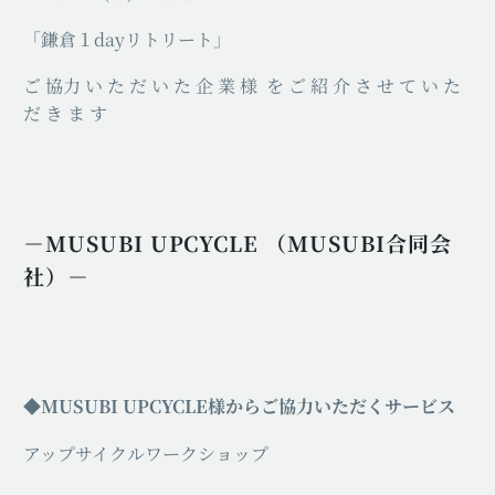
「鎌倉１dayリトリート」
ご 協力 い た だ い た 企 業 様 を ご 紹 介 さ せ て い た
だ き ま す
－MUSUBI UPCYCLE （MUSUBI合同会
社）－
◆MUSUBI UPCYCLE様からご協力いただくサービス
アップサイクルワークショップ