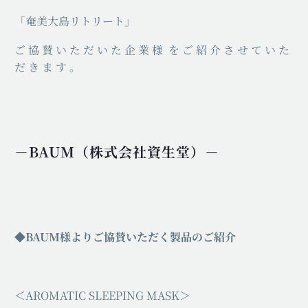
「奄美大島リトリート」
ご 協 賛 い た だ い た 企 業 様 を ご 紹 介 さ せ て い た
だ き ま す 。
－BAUM（株式会社資生堂）－
◆BAUM様よりご協賛いただく製品のご紹介
＜AROMATIC SLEEPING MASK＞