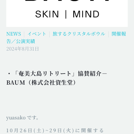
NEWS
イベント
旅するクリスタルボウル
開催報
告／公演実績
2024年8月31日
・「奄美大島リトリート」協賛紹介－
BAUM（株式会社資生堂）
yuasako です。
1 0 月 2 6 日 ( 土 ) ~ 2 9 日 ( 火 ) に 開 催 す る