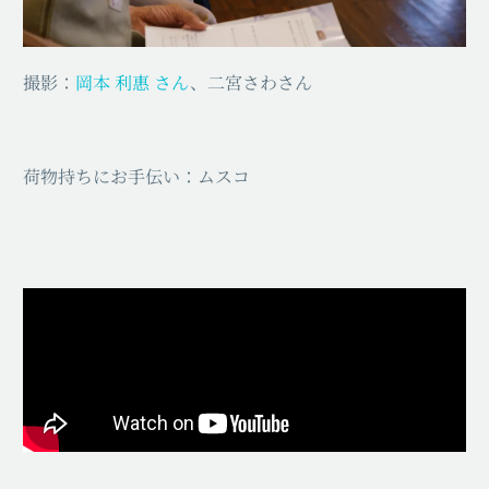
撮影：
岡本 利惠 さん
、二宮さわさん
荷物持ちにお手伝い：ムスコ